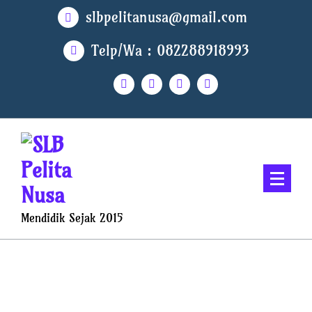
slbpelitanusa@gmail.com
Telp/Wa : 082288918993
Mendidik Sejak 2015