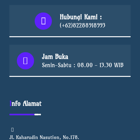
Hubungi Kami :
(+62)82288918993
Jam Buka
Senin-Sabtu : 08.00 - 13.30 WIB
Info Alamat
Jl. Kaharudin Nasution, No.178.