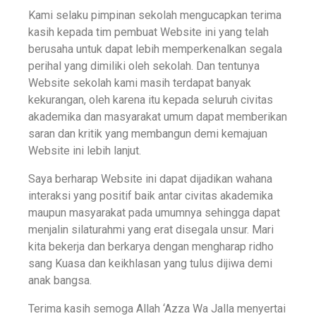
Kami selaku pimpinan sekolah mengucapkan terima
kasih kepada tim pembuat Website ini yang telah
berusaha untuk dapat lebih memperkenalkan segala
perihal yang dimiliki oleh sekolah. Dan tentunya
Website sekolah kami masih terdapat banyak
kekurangan, oleh karena itu kepada seluruh civitas
akademika dan masyarakat umum dapat memberikan
saran dan kritik yang membangun demi kemajuan
Website ini lebih lanjut.
Saya berharap Website ini dapat dijadikan wahana
interaksi yang positif baik antar civitas akademika
maupun masyarakat pada umumnya sehingga dapat
menjalin silaturahmi yang erat disegala unsur. Mari
kita bekerja dan berkarya dengan mengharap ridho
sang Kuasa dan keikhlasan yang tulus dijiwa demi
anak bangsa.
Terima kasih semoga Allah ‘Azza Wa Jalla menyertai